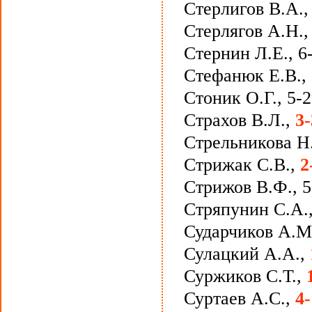
Стерлигов В.А.
Стерлягов А.Н.,
Стернин Л.Е., 6
Стефанюк Е.В., 
Стоник О.Г., 5-
Страхов В.Л.,
3
Стрельникова Н.
Стрижак С.В.,
2
Стрижов В.Ф., 5
Стряпунин С.А.,
Сударчиков А.М
Сулацкий А.А.,
Суржиков С.Т.,
Суртаев А.С.,
4